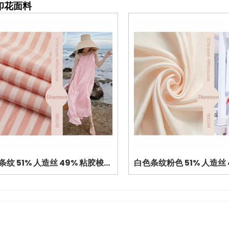
印花面料
粉色条纹 51% 人造丝 49% 粘胶梭织府绸丝滑手感形状条纹印花面料