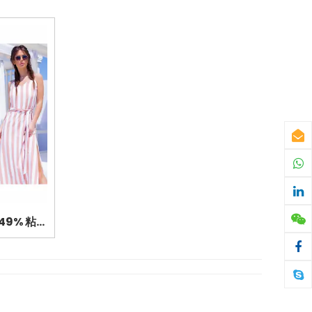
白色条纹粉色 51% 人造丝 49% 粘胶府绸丝滑形状条纹印花面料